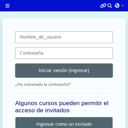
Saltar al contenido principal
Altern
Pánel lateral
Menú 1
Nombre_de_usuario
IZAZAGA
Contraseña
Iniciar sesión (ingresar)
¿Ha extraviado la contraseña?
Algunos cursos pueden permitir el
acceso de invitados
Ingresar como un invitado