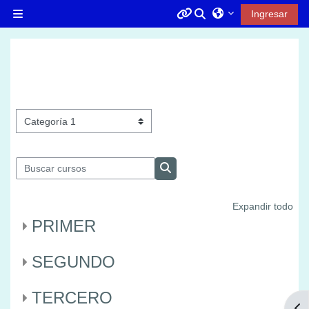
Saltar al contenido principal
Alternar entrada d
Ingresar
Pánel lateral
Menú 1
IZAZAGA
Categorías
Buscar cursos
Buscar cursos
Expandir todo
PRIMER
SEGUNDO
TERCERO
Abr